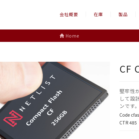
会社概要
在庫
製品
Home
CF 
堅牢性
して設
ンです
Code
cfa
CTR
485