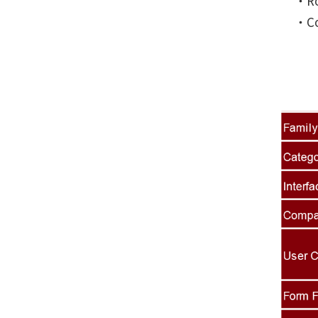
‧Ro
‧Co