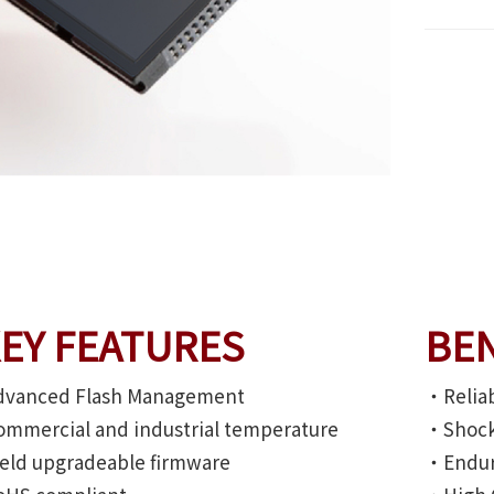
EY FEATURES
BEN
vanced Flash Management
‧Relia
mmercial and industrial temperature
‧Shock/
eld upgradeable firmware
‧Endur