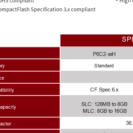
HS compliant
‧High 
mpactFlash Specification 3.x compliant