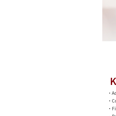
K
‧Ad
‧Co
‧Fi