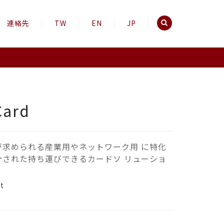
連絡先
TW
EN
JP
Card
が求められる産業用やネットワーク用 に特化
計された持ち運びできるカードソ リューショ
。
st