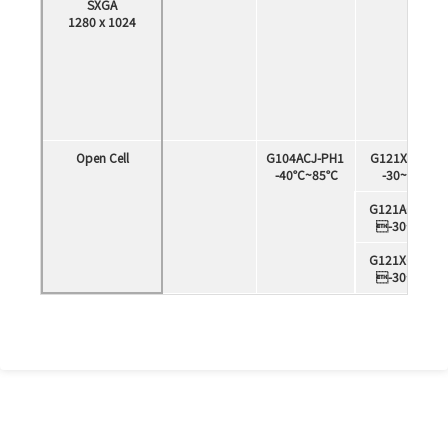
SXGA
1280 x 1024
Open Cell
G104ACJ-PH1
G121XCE-P01
-40℃~85℃
-30~85 ℃
G121ACE-PH1
-30~85 ℃
G121XCE-PM
-30~70 ℃