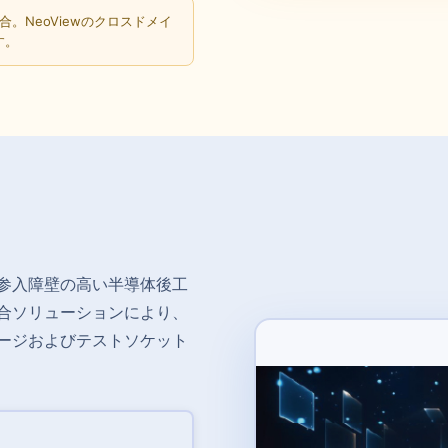
統合。NeoViewのクロスドメイ
す。
参入障壁の高い半導体後工
合ソリューションにより、
ージおよびテストソケット