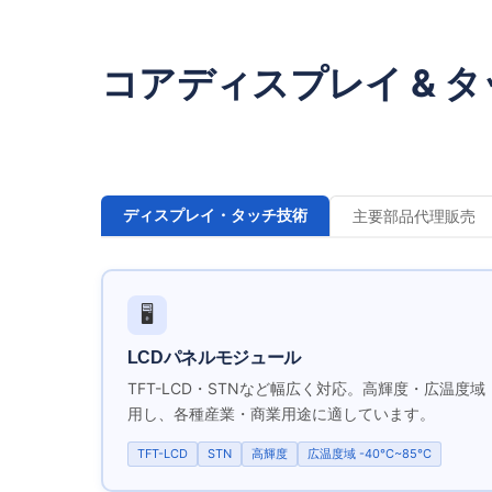
コアディスプレイ &
タ
ディスプレイ・タッチ技術
主要部品代理販売
🖥️
LCDパネルモジュール
TFT-LCD・STNなど幅広く対応。高輝度・広温度
用し、各種産業・商業用途に適しています。
TFT-LCD
STN
高輝度
広温度域 -40°C~85°C