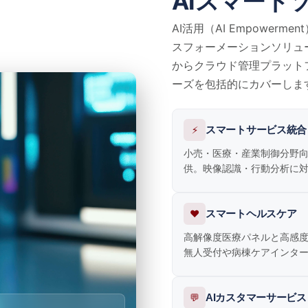
AIスマート
AI活用（AI Empowe
スフォーメーションソリュ
からクラウド管理プラット
ーズを包括的にカバーしま
⚡
スマートサービス統合
小売・医療・産業制御分野向
供。映像認識・行動分析に
❤️
スマートヘルスケア
高解像度医療パネルと高感度
無人受付や病棟ケアインタ
💬
AIカスタマーサービス