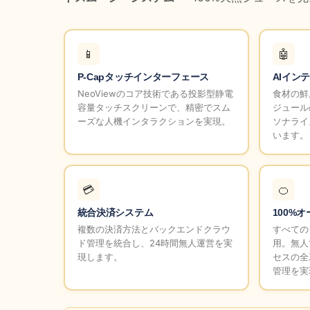
📱
🤖
P-Capタッチインターフェース
AIイン
NeoViewのコア技術である投影型静電
食材の鮮
容量タッチスクリーンで、精密でスム
ジュール
ーズな人機インタラクションを実現。
ソナライ
います。
💳
🍊
統合決済システム
100%
複数の決済方法とバックエンドクラウ
すべての
ド管理を統合し、24時間無人運営を実
用。無人
現します。
セスの全
管理を実