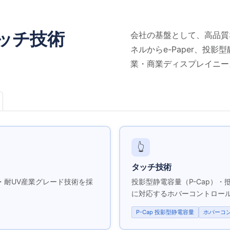
ッチ技術
会社の基盤として、高品質な
ネルからe-Paper、投
業・商業ディスプレイニー
👆
タッチ技術
域・耐UV産業グレード技術を採
投影型静電容量（P-Cap）
に対応するホバーコントロー
P-Cap 投影型静電容量
ホバーコ