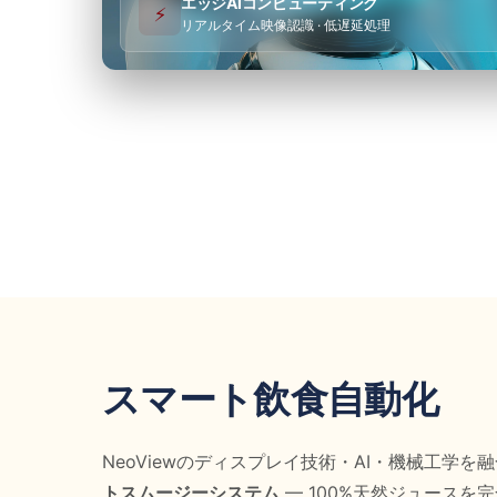
エッジAIコンピューティング
⚡
リアルタイム映像認識 · 低遅延処理
スマート飲食自動化
NeoViewのディスプレイ技術・AI・機械工学を
トスムージーシステム
— 100%天然ジュースを